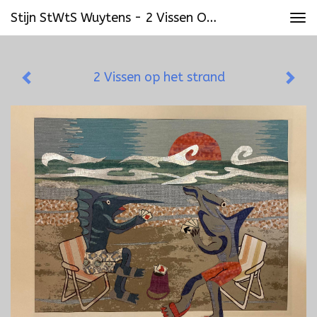
Stijn StWtS Wuytens - 2 Vissen Op Het Strand
Tog
navi
2 Vissen op het strand