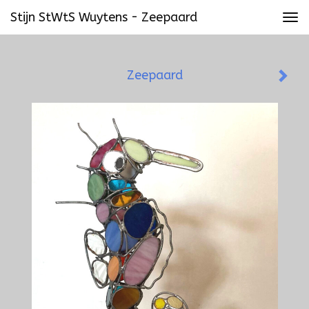
Stijn StWtS Wuytens - Zeepaard
Tog
navi
Zeepaard