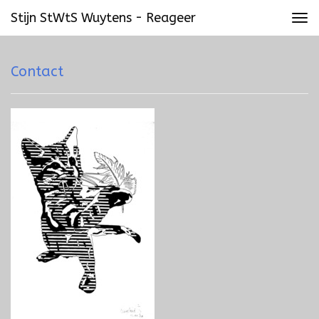
Stijn StWtS Wuytens - Reageer
Tog
navi
Contact