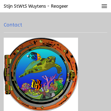
Stijn StWtS Wuytens - Reageer
Tog
navi
Contact