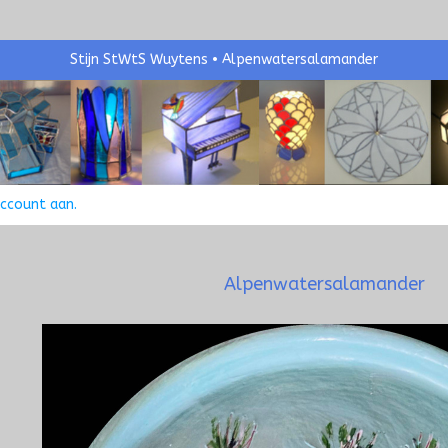
Stijn StWtS Wuytens
Alpenwatersalamander
account aan
.
Alpenwatersalamander