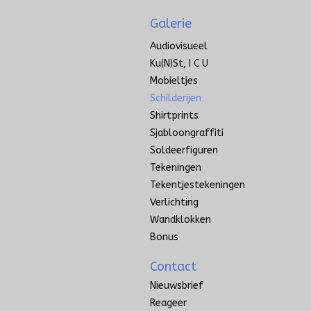
Galerie
Audiovisueel
Ku(n)st, I C U
Mobieltjes
Schilderijen
Shirtprints
Sjabloongraffiti
Soldeerfiguren
Tekeningen
Tekentjestekeningen
Verlichting
Wandklokken
Bonus
Contact
Nieuwsbrief
Reageer