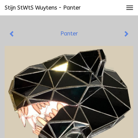
Stijn StWtS Wuytens - Panter
Tog
navi
Panter