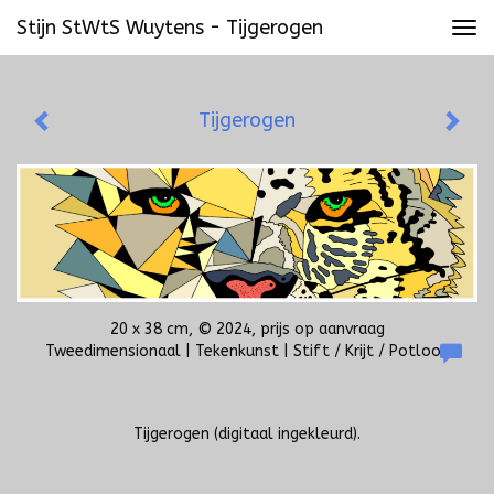
Stijn StWtS Wuytens - Tijgerogen
Tog
navi
Tijgerogen
20 x 38 cm, © 2024, prijs op aanvraag
Tweedimensionaal | Tekenkunst | Stift / Krijt / Potlood
Tijgerogen (digitaal ingekleurd).