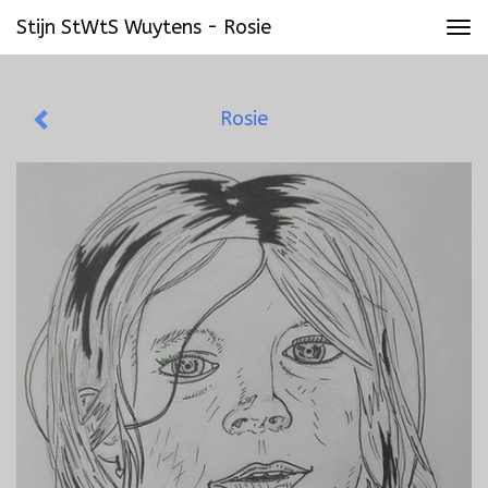
Stijn StWtS Wuytens - Rosie
Tog
navi
Rosie